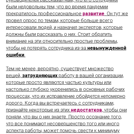
были недовольны тем, что во время пандемии
прекратилось профессиональное
развитие
. Он тут же
провел опрос по темам, которые больше всего
интересовали людей, и назначил экспертов, которые
должны были рассказать о них. Стоит обратить
внимание на эти относительно простые проблемы,
чтобы не потерять сотрудника из-за
невынужденной
ошибки
.
Тем не менее, вероятно, существует множество
вещей,
затрудняющих
работу в вашей организации,
которые просто являются частью культуры или
настолько глубоко укоренились в основных рабочих
процессах, что их исправление обойдется непомерно
дорого. Когда вы встречаетесь с сотрудниками,
признайте некоторые из этих
недостатков
, чтобы они
поняли, что вы о них знаете. Просто осознание того,
что все понимают несовершенство того или иного
аспекта работы, может помочь свести к минимуму