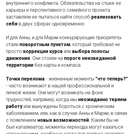
внутреннего конфликта. Обязательства на стыке ее
карьеры и перспективного семейного проекта
заставляли ее пытаться найти способ
реализовать
себя
в двух сферах одновременно.
И для Анны, и для Марии конкурирующие приоритеты
стали
поворотным пунктом
, который требовал не
просто
коррекции курса
или
выбора полосы
движения
. Они стояли на
пороге неизведанной
территории
без карты и компаса.
Точки перелома
- жизненные моменты
"что теперь?"
- часто возникают в нашей профессиональной и
личной жизни. Они могут возникать на фоне
трудностей, например, когда мы
неожиданно теряем
работу
или вынуждены бороться с хроническим
заболеванием, или, как в случае Анны и Марии, в связи
с появлением
новых возможностей
. Каким бы ни
был катализатор, моменты перехода могут казаться
угрожающими, особенно когда под вопрос ставится