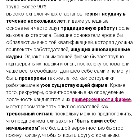
труда. Более 90%
высокотехнологичных стартапов
терпят неудачу в
течение нескольких лет
, и даже успешные
основатели часто ищут
традиционную работу
после
выхода из стартапа. Бывшие основатели вроде бы
обладают именно той квалификацией, которая должна
привлекать работодателей,
ищущих инновационные
кадры
. Однако нанимающей фирме бывает трудно
подтвердить их навыки и опыт, поскольку основатели
чаще всего сообщают данныео себе сами и не могут
быть
проверены
так же легко, как сотрудники,
работавшие в
уже существующей фирме
. Кроме
того, рекрутеры, ориентированные на определение
лояльности кандидатов и их
приверженности фирме
,
могут рассматривать опыт основателей как
тревожный сигнал
, поскольку можно предположить,
что предприниматели захотят
"быть сами себе
начальником"
и с большой вероятностью быстро
покинут фирму, чтобы открыть другую компанию.