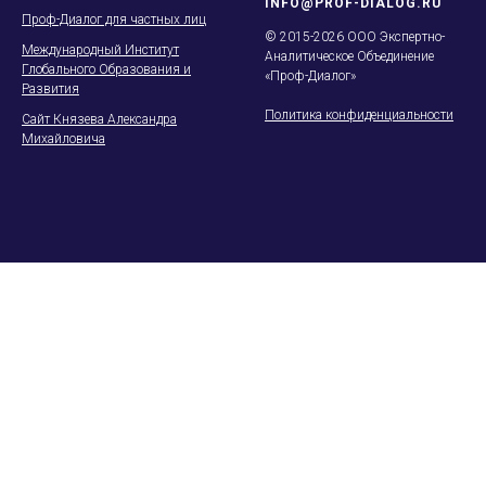
INFO@PROF-DIALOG.RU
Проф-Диалог для частных лиц
© 2015-2026 ООО Экспертно-
Международный Институт
Аналитическое Объединение
Глобального Образования и
«Проф-Диалог»
Развития
Политика конфиденциальности
Сайт Князева Александра
Михайловича