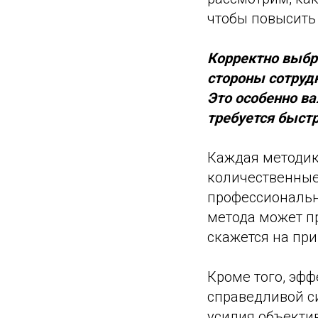
чтобы повысить
Корректно выбр
стороны сотрудн
Это особенно в
требуется быст
Каждая методик
количественные 
профессиональн
метода может пр
скажется на пр
Кроме того, эф
справедливой с
усилия объекти