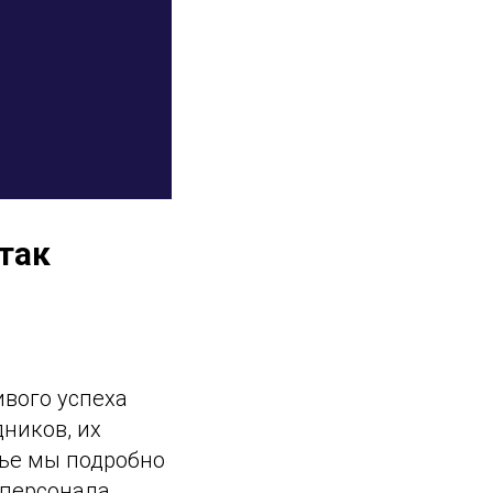
так
ивого успеха
ников, их
тье мы подробно
персонала,