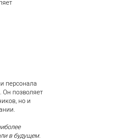
ляет
ки персонала
. Он позволяет
иков, но и
ании.
аиболее
оли в будущем.