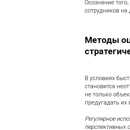
Осознание того,
сотрудников на
Методы оц
стратегич
В условиях быс
становится нео
не только объек
предугадать их
Регулярное испо
перспективных с