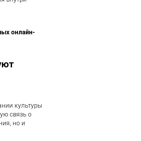
ных онлайн-
уют
ании культуры
ую связь о
ния, но и