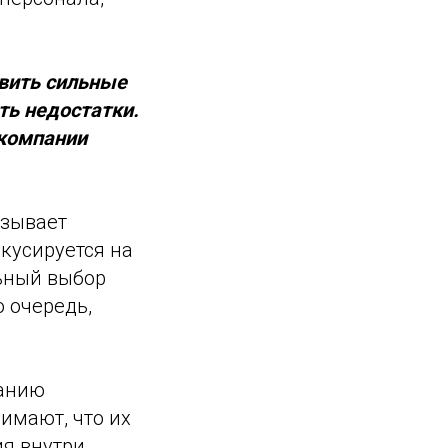
вить сильные
ть недостатки.
 компании
зывает
кусируется на
ьный выбор
 очередь,
данию
имают, что их
ия внутри