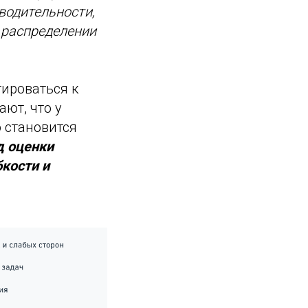
водительности,
 распределении
тироваться к
ют, что у
 становится
д оценки
бкости и