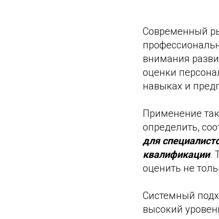
Современный ры
профессиональн
внимания развит
оценки персона
навыках и предп
Применение так
определить, соо
для специалисто
квалификации
.
оценить не толь
Системный подх
высокий уровен