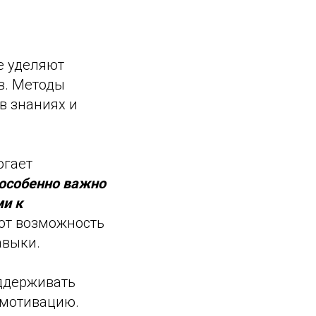
е уделяют
в. Методы
в знаниях и
огает
 особенно важно
ми к
ают возможность
авыки.
оддерживать
 мотивацию.