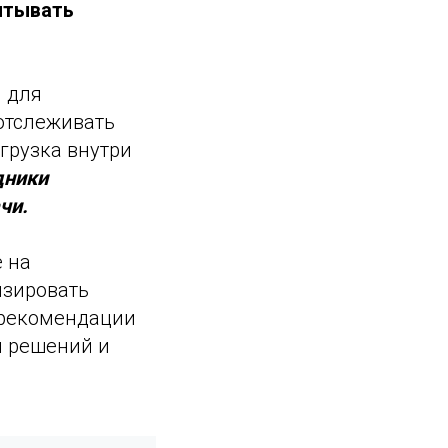
итывать
 для
отслеживать
грузка внутри
дники
чи.
 на
изировать
 рекомендации
я решений и