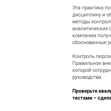
Эта практика п
дисциплину и о
методы контрол
аналитических 
компании получ
обоснованные р
Контроль персо
Правильное внед
которой сотруд
руководства.
Проверьте квал
тестами – сдела