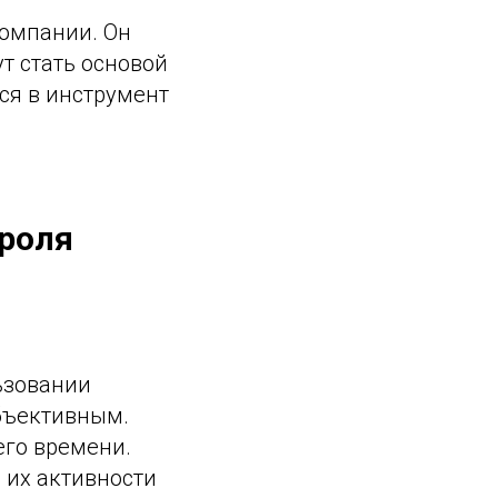
компании. Он
т стать основой
ся в инструмент
роля
ьзовании
бъективным.
его времени.
 их активности