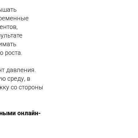
вышать
временные
ентов,
зультате
имать
о роста.
нт давления.
ю среду, в
жку со стороны
вными онлайн-