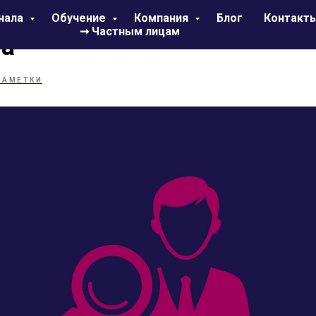
отно организовать контро
нала
Обучение
Компания
Блог
Контакт
➞ Частным лицам
ла
ЗАМЕТКИ