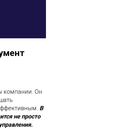
румент
ы компании. Он
чшать
 эффективным.
В
ится не просто
управления.