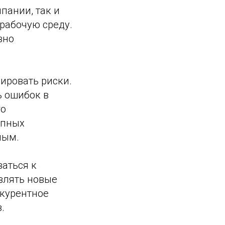
пании, так и
рабочую среду.
вно
ировать риски.
ь ошибок в
го
упных
ным.
ваться к
влять новые
нкурентное
.