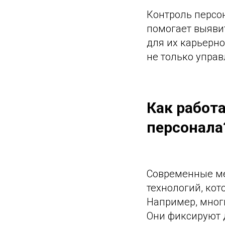
Контроль персо
помогает выявит
для их карьерно
не только управ
Как работ
персонала
Современные ме
технологий, ко
Например, мног
Они фиксируют д