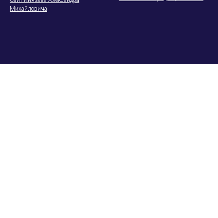
Сайт Князева Александра
Михайловича