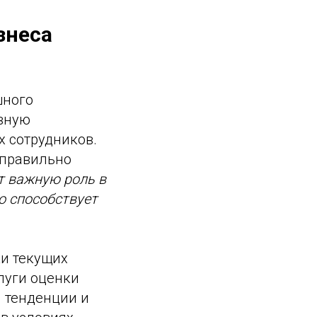
знеса
шного
вную
 сотрудников.
 правильно
т важную роль в
о способствует
ки текущих
луги оценки
 тенденции и