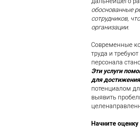
дальнейшего ра
обоснованные ре
сотрудников, чт
организации.
Современные ко
труда и требуют
персонала стан
Эти услуги пом
для достижения
потенциалом для
выявить пробелы
целенаправленн
Начните оценку