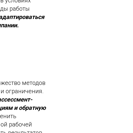
в условиях
оды работы
 адаптироваться
мпании.
ожество методов
 и ограничения.
ассессмент-
циям и обратную
ценить
ной рабочей
ть результатов.