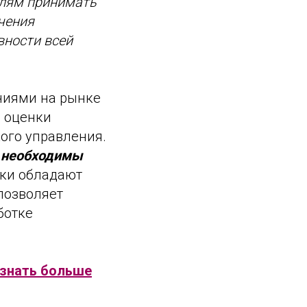
елям принимать
чения
вности всей
ниями на рынке
и оценки
ого управления.
и необходимы
ики обладают
позволяет
ботке
знать больше