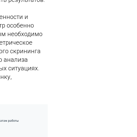
енности и
тр особенно
рым необходимо
етрическое
ого скрининга
о анализа
ых ситуациях.
нку,