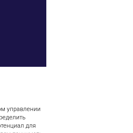
ом управлении
пределить
отенциал для