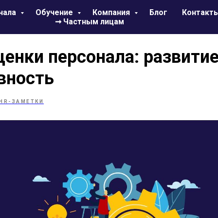
нала
Обучение
Компания
Блог
Контакт
➞ Частным лицам
ценки персонала: развитие
вность
HR-ЗАМЕТКИ