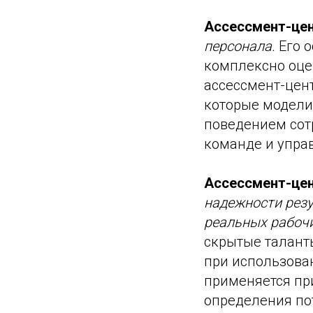
Ассессмент-це
персонала.
Его 
комплексно оце
ассессмент-цен
которые модели
поведением сот
команде и упра
Ассессмент-це
надежности резу
реальных рабочи
скрытые талант
при использован
применяется при
определения пот