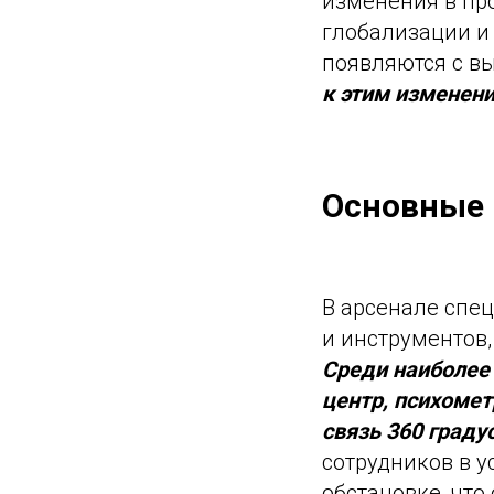
изменения в пр
глобализации и
появляются с в
к этим изменен
Основные 
В арсенале спе
и инструментов
Среди наиболее
центр, психомет
связь 360 граду
сотрудников в 
обстановке, что