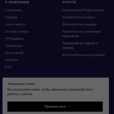
О КОМПАНИИ
УСЛУГИ
О
компании
Комплексная HR-диагностика
Команда
Экспресс-консультации
Наши клиенты
Формирование команды
Отзывы и кейсы
Консалтинг по управлению
персоналом
HR-академия
Формирование кадрового
Публикации
резерва
База знаний
Дополнительные инструменты
Контакты
Блог
ДРУГИЕ НАПРАВЛЕНИЯ
+7 (495)136 69 20
INFO@PROF-DIALOG.RU
Управление cookie
Проф-Диалог для частных лиц
Мы используем cookie, чтобы обеспечить наилучший опыт
© 2015-2026 ООО Экспертно-
Международный Институт
работы с сайтом.
Аналитическое Объединение
Глобального Образования и
«Проф-Диалог»
Развития
Принять все
Политика конфиденциальности
Сайт Князева Александра