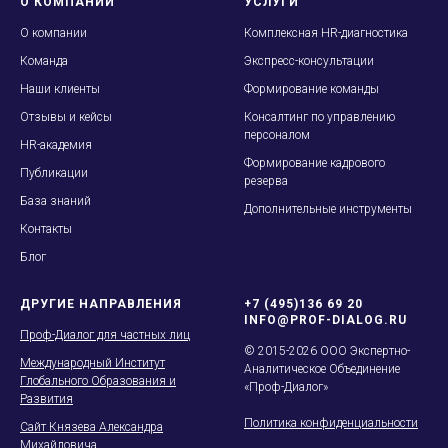
О КОМПАНИИ
УСЛУГИ
О
компании
Комплексная HR-диагностика
Команда
Экспресс-консультации
Наши клиенты
Формирование команды
Отзывы и кейсы
Консалтинг по управлению
персоналом
HR-академия
Формирование кадрового
Публикации
резерва
База знаний
Дополнительные инструменты
Контакты
Блог
ДРУГИЕ НАПРАВЛЕНИЯ
+7 (495)136 69 20
INFO@PROF-DIALOG.RU
Проф-Диалог для частных лиц
© 2015-2026 ООО Экспертно-
Международный Институт
Аналитическое Объединение
Глобального Образования и
«Проф-Диалог»
Развития
Политика конфиденциальности
Сайт Князева Александра
Михайловича